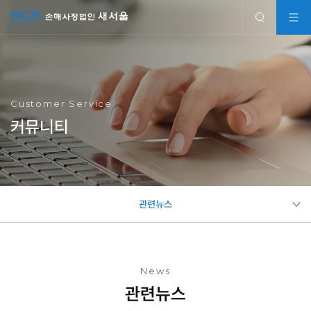
Customer Service
커뮤니티
관련뉴스
News
관련뉴스