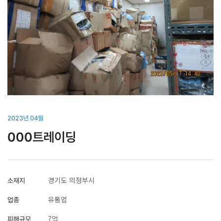
2023년 04월
000트레이딩
경기도 의정부시
소재지
유통업
업종
7억
피해규모