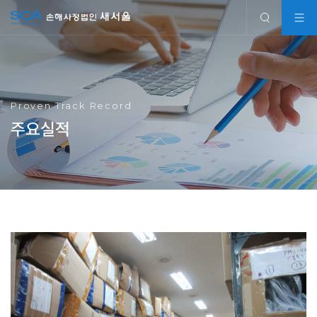
Proven Track Record
주요실적