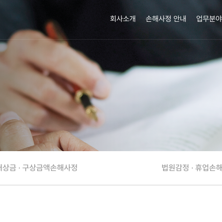
회사소개
손해사정 안내
업무분야
상금 · 구상금액손해사정
법원감정 · 휴업손