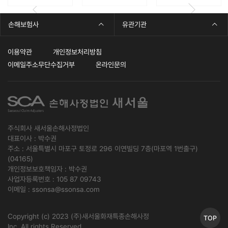
손해보험사
유관기관
이용약관
개인정보처리방침
이메일주소무단수집거부
온라인문의
주식회사 새서울손해사정법인
대표이사 : 박수권
주소 : 서울특별시 마포구 토정로 296 이연빌딩 7층(마포역 1번출구)
(04165)
개인정보보호책임자 : 박수권
사업자등록번호 :
105 87 09743
이메일 :
ssonsa@ssonsa.com
Copyright (c) 2023 (주)새서울화재특종손해사정 
TOP
Inc. All rights Reserved.